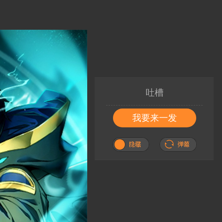
吐槽
我要来一发