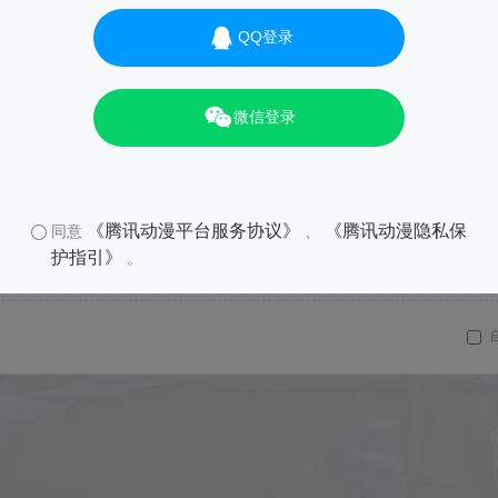
QQ登录
微信登录
《腾讯动漫平台服务协议》
《腾讯动漫隐私保
同意
、
护指引》
。