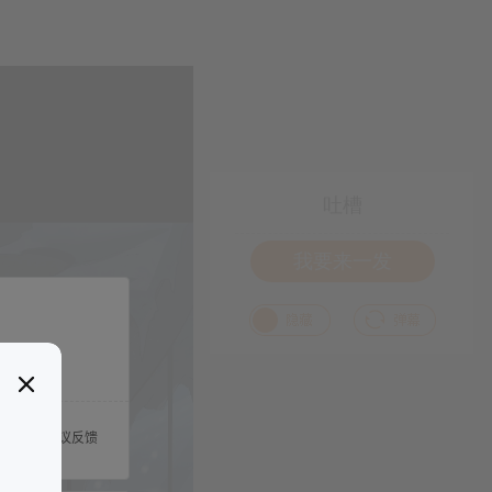
吐槽
我要来一发