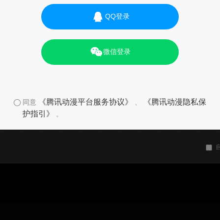
QQ登录
微信登录
《腾讯动漫平台服务协议》
《腾讯动漫隐私保
同意
、
护指引》
。