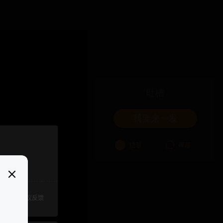
吐槽
我要来一发