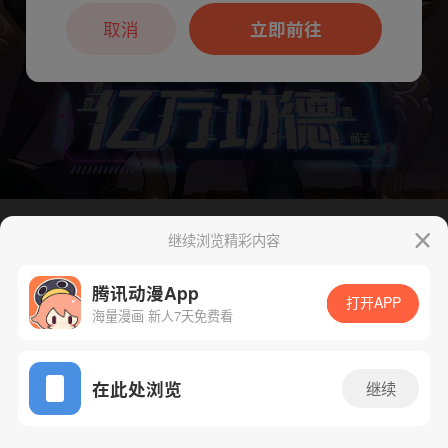
本章节仅支持App阅读，可打开App新用
户7天免费看
取消
立即前往
继续浏览精彩内容
腾讯动漫App
打开APP
海量漫画 新人7天免费看
App免费看
在此处浏览
继续
181话 1/1