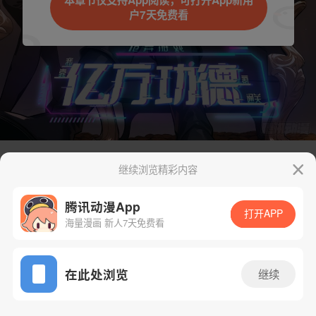
本章节仅支持App阅读，可打开App新用
户7天免费看
取消
立即前往
继续浏览精彩内容
下一话
腾漫App免费看
腾讯动漫App
打开APP
海量漫画 新人7天免费看
App免费看
在此处浏览
继续
142话 1/1