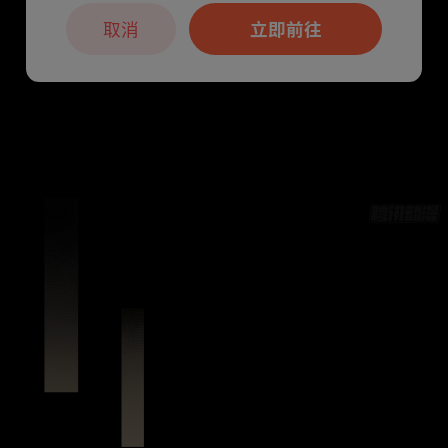
取消
立即前往