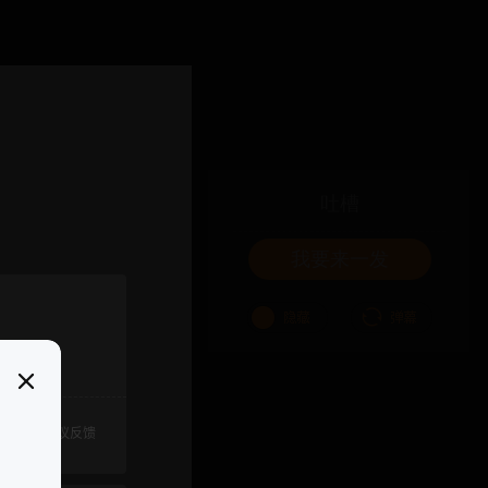
吐槽
我要来一发