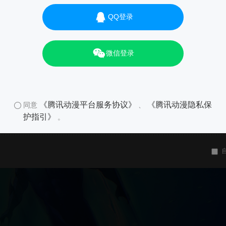
QQ登录
微信登录
《腾讯动漫平台服务协议》
《腾讯动漫隐私保
同意
、
护指引》
。