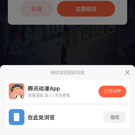
本章节仅支持App阅读，可打开App新用
户7天免费看
取消
立即前往
继续浏览精彩内容
腾讯动漫App
下一话
腾漫App免费看
打开APP
海量漫画 新人7天免费看
App免费看
在此处浏览
继续
192话 1/1