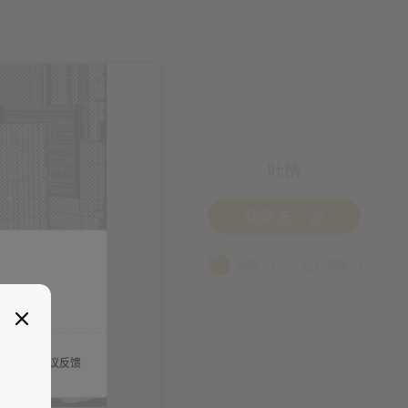
吐槽
我要来一发