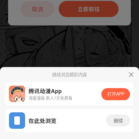
本章节仅支持App阅读，可打开App新用
户7天免费看
取消
立即前往
继续浏览精彩内容
腾讯动漫App
打开APP
下一话
腾漫App免费看
海量漫画 新人7天免费看
App免费看
在此处浏览
继续
236话 1/1