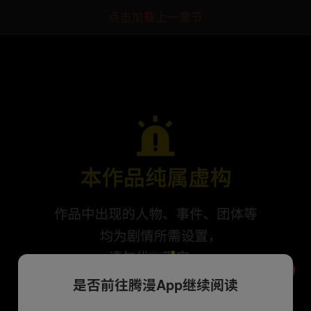
点击加载上一章节
是否前往腾漫App继续阅读