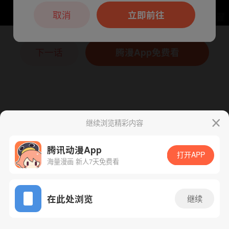
本章节仅支持App阅读，可打开App新用
户7天免费看
取消
立即前往
下一话
腾漫App免费看
继续浏览精彩内容
腾讯动漫App
打开APP
海量漫画 新人7天免费看
App免费看
在此处浏览
继续
221话 1/1