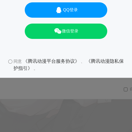
QQ登录
微信登录
《腾讯动漫平台服务协议》
《腾讯动漫隐私保
同意
、
护指引》
。