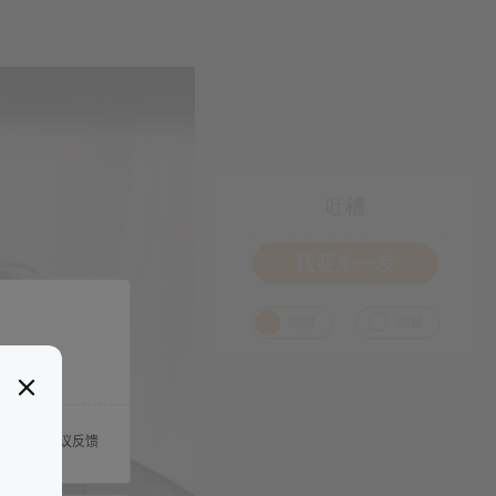
吐槽
我要来一发