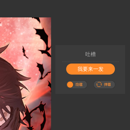
吐槽
我要来一发