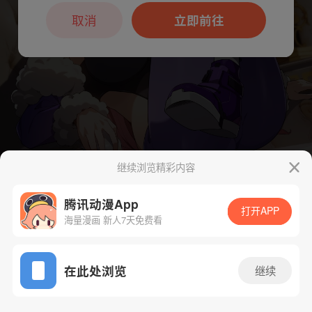
本章节仅支持App阅读，可打开App新用
户7天免费看
取消
立即前往
继续浏览精彩内容
腾讯动漫App
打开APP
海量漫画 新人7天免费看
App免费看
在此处浏览
继续
40话 1/1