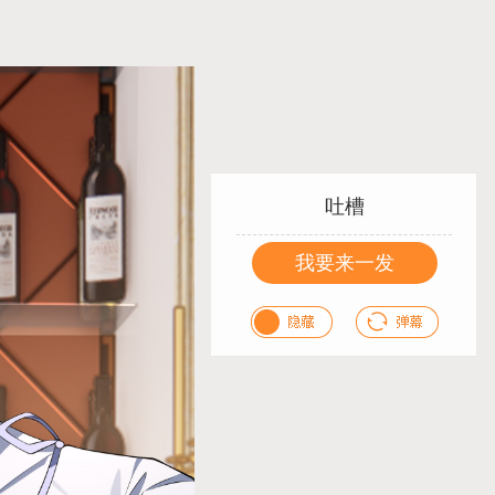
吐槽
我要来一发