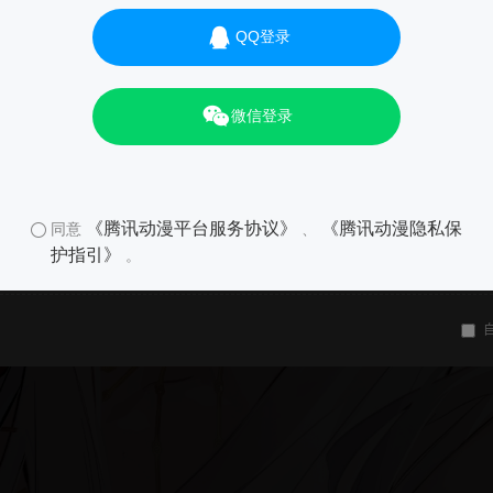
QQ登录
微信登录
《腾讯动漫平台服务协议》
《腾讯动漫隐私保
同意
、
护指引》
。