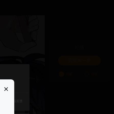
吐槽
我要来一发