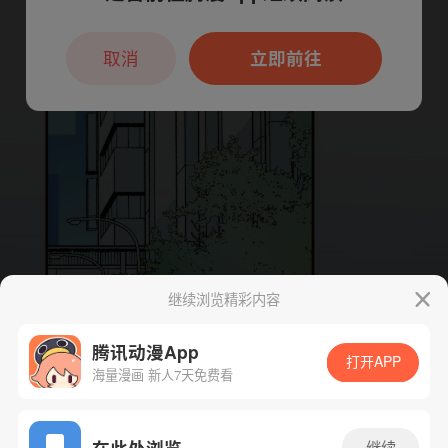
本章节仅支持App阅读，可打开App新用
户7天免费看
取消
立即前往
继续浏览精彩内容
腾讯动漫App
打开APP
海量漫画 新人7天免费看
App免费看
在此处浏览
继续