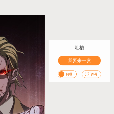
吐槽
我要来一发