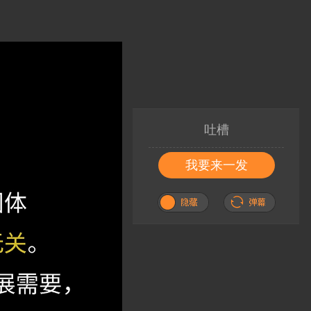
吐槽
我要来一发