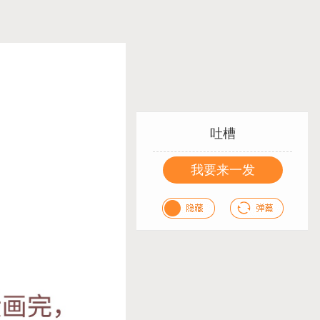
吐槽
我要来一发