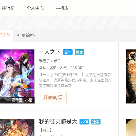
排行榜
个人中心
手机版
门人气
更新时间
一人之下
米橙子 x 米二
战斗
搞笑
人气：
335.3亿
【一人之下6定档1月2日！】大学生张楚岚清
明回乡，遭遇神秘少女冯宝宝。素未谋面的冯
宝宝却对张楚岚异常...
开始阅读
更新至825话
我的徒弟都是大
【月天】