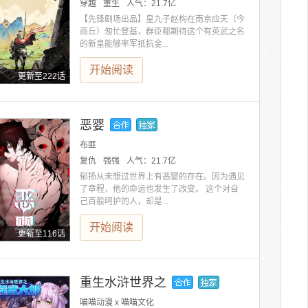
穿越
重生
人气：
21.7亿
【先锋剧场出品】皇九子赵构在南京应天（今
商丘）匆忙登基，群臣都期待这个有英武之名
的新皇能够率军抵抗金...
开始阅读
更新至222话
恶婴
布匪
复仇
强强
人气：
21.7亿
郁扬从未想过世界上有恶婴的存在。因为遇见
了章程，他的命运也发生了改变。 这个对自
己百般呵护的人，却是...
开始阅读
更新至116话
重生水浒世界之
喵喵动漫 x 喵喵文化