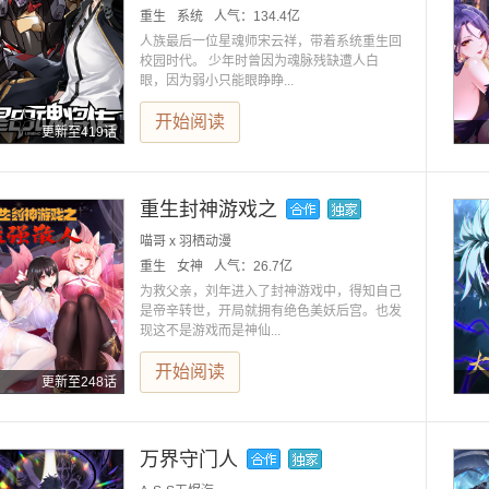
重生
系统
人气：
134.4亿
人族最后一位星魂师宋云祥，带着系统重生回
校园时代。 少年时曾因为魂脉残缺遭人白
眼，因为弱小只能眼睁睁...
开始阅读
更新至419话
重生封神游戏之
喵哥 x 羽栖动漫
重生
女神
人气：
26.7亿
为救父亲，刘年进入了封神游戏中，得知自己
是帝辛转世，开局就拥有绝色美妖后宫。也发
现这不是游戏而是神仙...
开始阅读
更新至248话
万界守门人