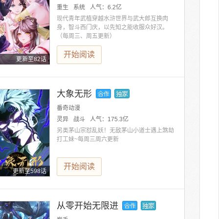
重生
系统
人气：
6.2亿
现代青年武植穿越水浒世界与武大郎互换肉
身，智斗西门庆，以先知之能收服众好汉。
（每周三、周五更新）
开始阅读
更新至82话
大象无形
番奇动漫
灵异
战斗
人气：
175.3亿
另类茅山宗怼乱妖！无敌茅山小道士遇上煞劫
打工妹~每周三周六更新
开始阅读
更新至598话
从零开始无限进