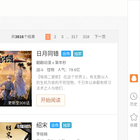
共
3816
个结果
1
2
3
...
317
318
下一页
日月同错
翻翻动漫 x 第年秒
战斗
怪物
人气：
79.6亿
【每周二更新】 在这个世界上，有无数以人
的生机为食的不死怪物，千万年以来都有修习
法术之人与他们...
开始阅读
更新至306话
历史
绍宋
收藏
李晓楠