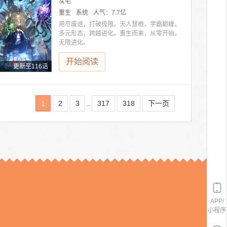
炭毛
重生
系统
人气：
7.7亿
用尽废退，打破极限。天人慧根，学霸巅峰。
多元形态，跨越进化。重生而来，从零开始，
无限进化。
开始阅读
更新至116话
1
2
3
317
318
下一页
...
APP/
小程序