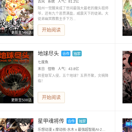
古风
系统
人气：
81.2亿
陆州一觉醒来成了世间最强大最老的魔头祖师
爷，还有九个恶贯满盈，威震天下的徒弟。大
徒弟幽冥教教主手下万...
开始阅读
更新至544话
地球尽头
七度魚
末日
怪物
人气：
43.8亿
异星联军入侵，五个地球？五界齐聚，灾祸降
临！
开始阅读
更新至508话
星甲魂将传
乐想动漫 x 摩动核-水木 x 最强超智能AI-2号小红大人