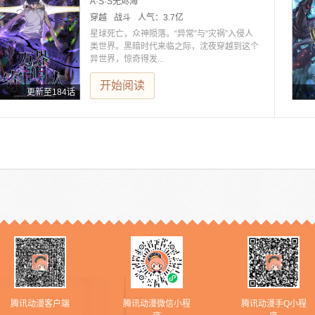
A·S·S无烬海
穿越
战斗
人气：
3.7亿
星球死亡，众神陨落。“异常”与“灾祸”入侵人
类世界。黑暗时代来临之际，沈夜穿越到这个
异世界，惊奇得发...
开始阅读
更新至184话
腾讯动漫客户端
腾讯动漫微信小程
腾讯动漫手Q小程