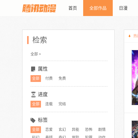
首页
全部作品
日漫
热
检索
全部 >
属性
全部
付费
免费
进度
全部
连载
完结
标签
全部
恋爱
玄幻
异能
恐怖
剧情
科幻
悬疑
奇幻
冒险
犯罪
动作