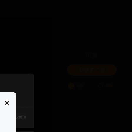
吐槽
我要来一发