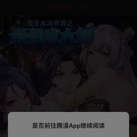
点击加载上一章节
是否前往腾漫App继续阅读