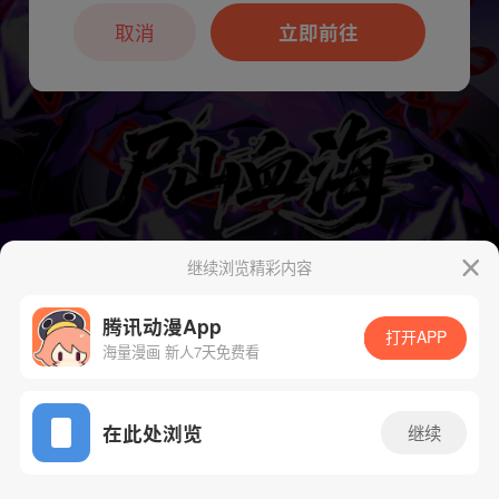
本章节仅支持App阅读，可打开App新用
户7天免费看
取消
立即前往
继续浏览精彩内容
腾讯动漫App
下一话
腾漫App免费看
打开APP
海量漫画 新人7天免费看
App免费看
在此处浏览
继续
40话 1/1