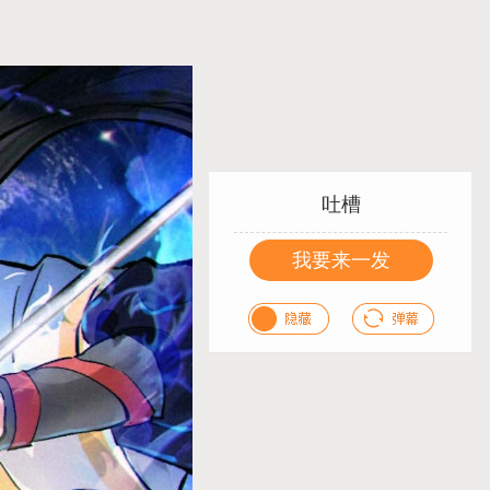
吐槽
我要来一发