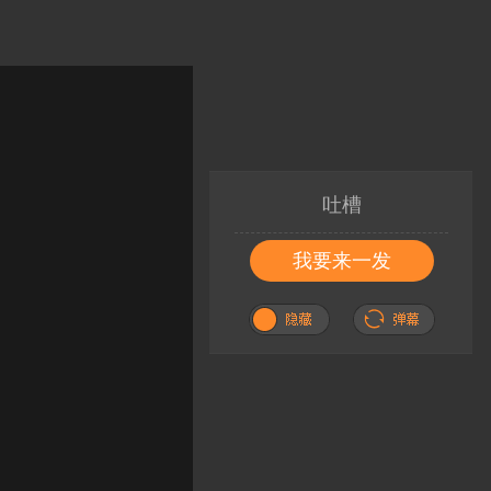
吐槽
我要来一发