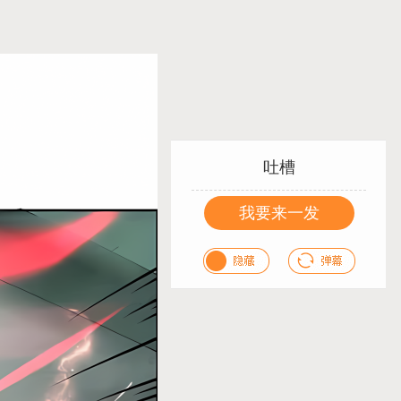
吐槽
我要来一发