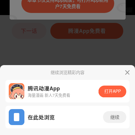
本章节仅支持App阅读，可打开App新用
户7天免费看
下一话
腾漫App免费看
继续浏览精彩内容
腾讯动漫App
打开APP
海量漫画 新人7天免费看
App免费看
在此处浏览
继续
43话 1/1