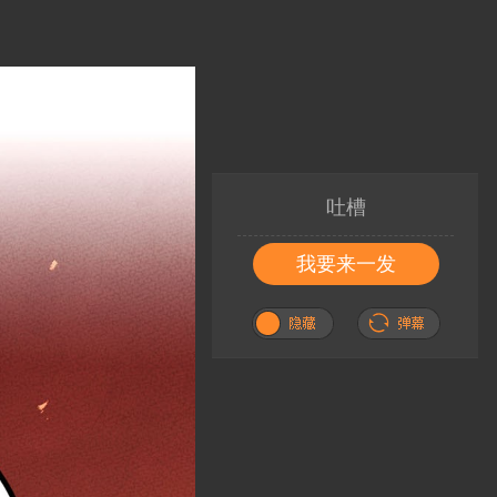
吐槽
我要来一发