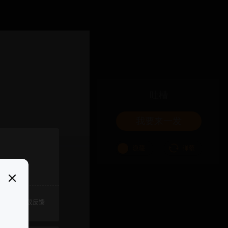
吐槽
我要来一发