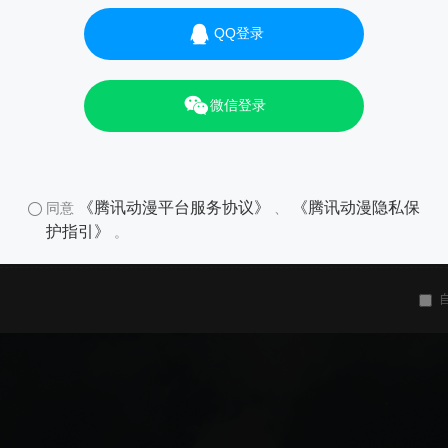
QQ登录
微信登录
《腾讯动漫平台服务协议》
《腾讯动漫隐私保
同意
、
护指引》
。