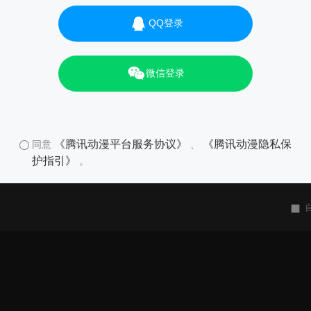
QQ登录
微信登录
《腾讯动漫平台服务协议》
《腾讯动漫隐私保
同意
、
护指引》
。