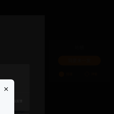
吐槽
我要来一发