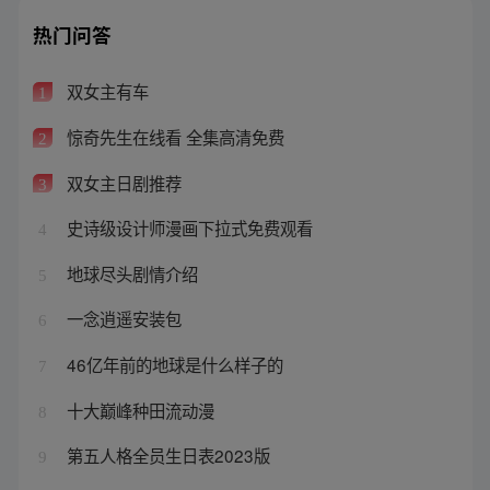
热门问答
双女主有车
1
惊奇先生在线看 全集高清免费
2
双女主日剧推荐
3
史诗级设计师漫画下拉式免费观看
4
地球尽头剧情介绍
5
一念逍遥安装包
6
46亿年前的地球是什么样子的
7
十大巅峰种田流动漫
8
第五人格全员生日表2023版
9