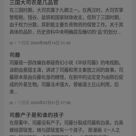
三国大司农是几品官
在三国时期，大司农属于九卿之一。在两汉时，大司农掌
管租税、钱谷、盐铁和国家财政收支，但到了三国时期，
由于权力分散，其职能主要负责物资的保管工作。关于其
具体的品阶，历史资料中未明确提及确切的“品”的划分...
1 个回答
2024年08月14日 01:40
司藤
司藤是一部改编自悬疑奇幻小说《半妖司藤》的电视剧。
该剧由景甜主演，讲述了司藤和男主秦放之间的故事。司
藤原本是由白藤化身的精怪，在剧中的设定变为由陨石促
成的外星生物。司藤法术强大，曾被道士丘山利用，后
来...
1 个回答
2024年07月31日 07:08
司藤产子是和谁的孩子
在原著中，司藤没有产子。司藤分裂成司藤和白英，白英
嫁给邵琰宽，她与邵琰宽有一个孩子。 原漫画《一人之