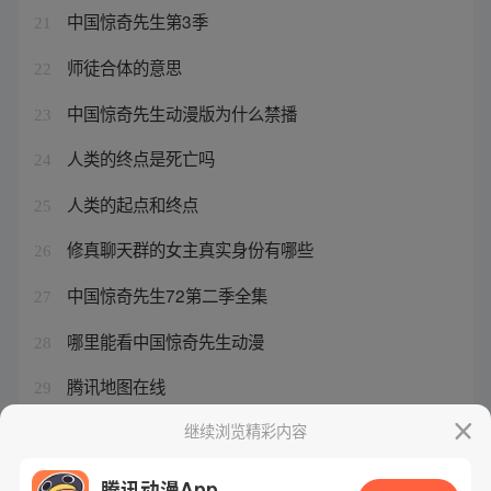
中国惊奇先生第3季
21
师徒合体的意思
22
中国惊奇先生动漫版为什么禁播
23
人类的终点是死亡吗
24
人类的起点和终点
25
修真聊天群的女主真实身份有哪些
26
中国惊奇先生72第二季全集
27
哪里能看中国惊奇先生动漫
28
腾讯地图在线
29
仙侣双修
继续浏览精彩内容
30
腾讯动漫App