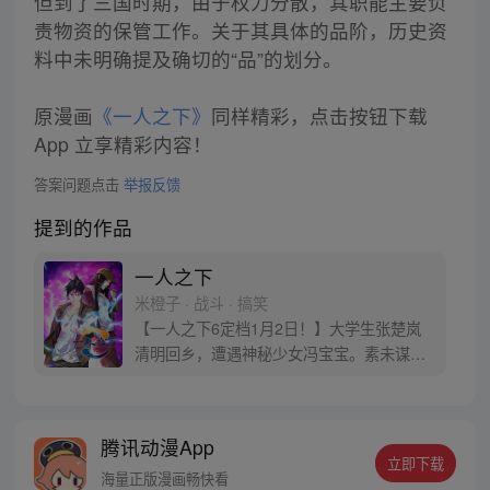
但到了三国时期，由于权力分散，其职能主要负
责物资的保管工作。关于其具体的品阶，历史资
料中未明确提及确切的“品”的划分。
原漫画
《一人之下》
同样精彩，点击按钮下载
App 立享精彩内容！
答案问题点击
举报反馈
提到的作品
一人之下
米橙子 · 战斗 · 搞笑
【一人之下6定档1月2日！】大学生张楚岚
清明回乡，遭遇神秘少女冯宝宝。素未谋面
的冯宝宝却对张楚岚异常熟悉，并将其带去
自己打工的快递公司。为了帮冯宝宝寻找她
的身世，也为了查清自己与爷爷身上的秘
腾讯动漫App
密，张楚岚的生活被彻底颠覆，与冯宝宝一
立即下载
同踏上“异人”之旅。
海量正版漫画畅快看