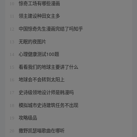
惊奇工场有哪些漫画
10
领主建设种田女主多
11
中国惊奇先生漫画完结了吗知乎
12
无眠的夜图片
13
心理健康测试100题
14
看看我们的地球主要讲了什么
15
地球会不会转到太阳上
16
史诗级领地设计师是韩漫吗
17
模拟城市史诗建筑任务不出现
18
攻略级品
19
撒野凯瑟喵歌曲在哪听
20