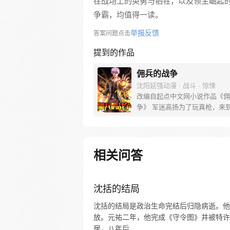
在战场上的英勇与牺牲，以及领主崛起
争霸，均值得一读。
举报反馈
答案问题点击
提到的作品
佣兵的战争
沈阳延强动漫 · 战斗 · 惊悚
改编自起点中文网小说作品《佣
争》 军迷高扬为了玩真枪，来
比亚打猎，却不幸遭遇空难，九
后流落非洲草原，遭遇枪战以及
险，最后被一个神秘部落所救，
险回国，却不想父母遇上麻烦，
相关问答
辱、恐吓… 高扬最终选择了雇
路，一个普通的军迷，又究竟能
佣兵界达到怎样的高度？
沈括的结局
沈括的结局是政治生命完结后归隐病逝。他
放。元祐二年，他完成《守令图》并被特许
居，八年后...