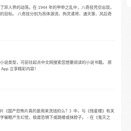
异人界的动荡。在 1944 年的甲申之乱中，八奇技凭空出现，
的目标。 八奇技分别为炁体源流、拘灵遣将、通天箓、风后奇
小说类型，可前往起点中文网搜索您想要阅读的小说书籍。 原
App 立享精彩内容！
恐怖片《国产恐怖片真的是用来洗钱的么？》中，与《残星楼》有关
字催眠产生幻觉，极度恐惧下或跳楼或抹脖子。 - 在《鬼灭之