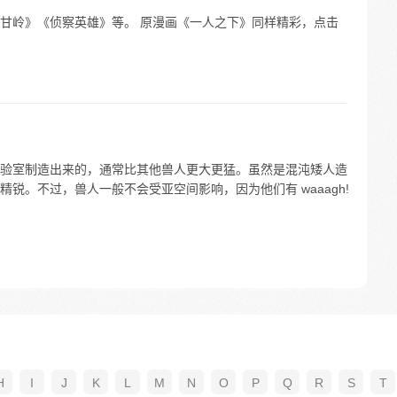
甘岭》《侦察英雄》等。 原漫画《一人之下》同样精彩，点击
验室制造出来的，通常比其他兽人更大更猛。虽然是混沌矮人造
锐。不过，兽人一般不会受亚空间影响，因为他们有 waaagh!
H
I
J
K
L
M
N
O
P
Q
R
S
T