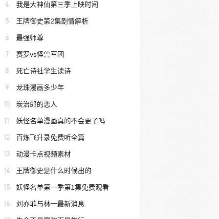
4
我是大神仙第三季上映时间
5
王牌御史第2集剧情解析
6
最强师尊
7
赛罗vs怪兽军团
8
死亡诗社学生读诗
9
龙珠漫画多少年
10
炭治郎的恋人
11
妖怪名单漫画真的不会更了吗
12
百炼飞升录免费听全篇
13
动漫卡点视频素材
14
王牌御史是什么时候出的
15
妖怪名单第一季第1集免费观看
16
刘亦菲与林一最新消息