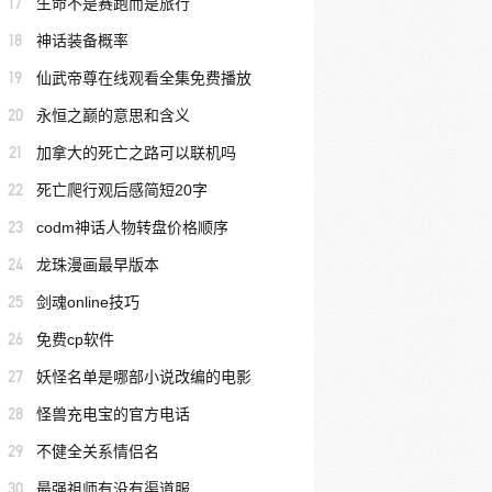
17
生命不是赛跑而是旅行
18
神话装备概率
19
仙武帝尊在线观看全集免费播放
20
永恒之巅的意思和含义
21
加拿大的死亡之路可以联机吗
22
死亡爬行观后感简短20字
23
codm神话人物转盘价格顺序
24
龙珠漫画最早版本
25
剑魂online技巧
26
免费cp软件
27
妖怪名单是哪部小说改编的电影
28
怪兽充电宝的官方电话
29
不健全关系情侣名
30
最强祖师有没有渠道服