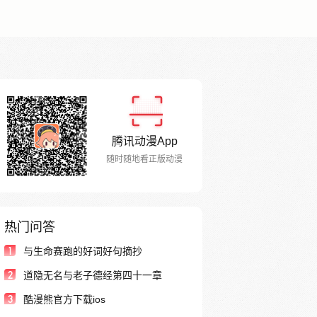
腾讯动漫App
随时随地看正版动漫
热门问答
1
与生命赛跑的好词好句摘抄
2
道隐无名与老子德经第四十一章
3
酷漫熊官方下载ios