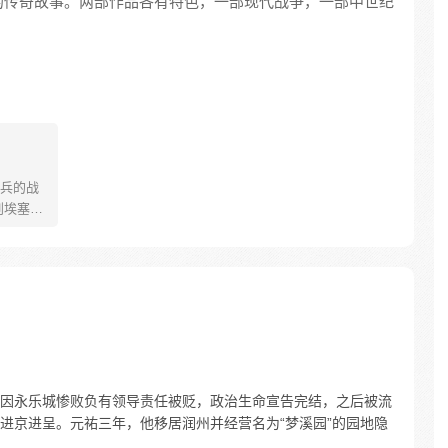
的传奇故事。两部作品各有特色，一部现代战争，一部中世纪
兵的战
到埃塞俄
死一生
各种危
历经千
被欺
佣兵的道
在国际
因永乐城惨败负有领导责任被贬，政治生命宣告完结，之后被流
进京进呈。元祐三年，他移居润州并经营名为“梦溪园”的园地隐