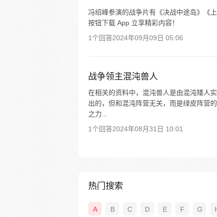
冯绍峰参演的战争片有《决战中途岛》《上
按钮下载 App 立享精彩内容！
1个回答
2024年09月09日 05:06
战争领主混沌兽人
在相关的资料中，混沌兽人是由混沌矮人实
出的，但和混沌阵营无关，而是绿皮阵营的精
之力...
1个回答
2024年08月31日 10:01
热门搜索
A
B
C
D
E
F
G