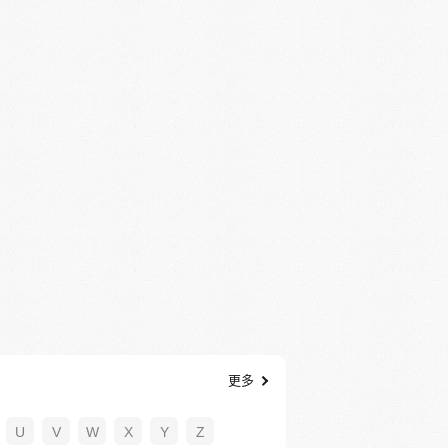
更多
U
V
W
X
Y
Z