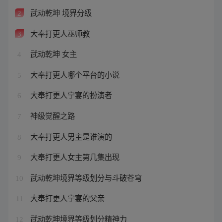
武动乾坤 境界分级
2
大奉打更人巫师教
3
武动乾坤 女主
4
大奉打更人哪个平台的小说
5
大奉打更人宁宴的扮演者
6
神级觉醒之路
7
大奉打更人男主是谁演的
8
大奉打更人女主第几集出现
9
武动乾坤境界等级划分与斗破苍穹
10
大奉打更人宁宴的父亲
11
武动乾坤境界等级划分精神力
12