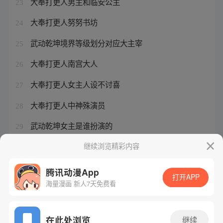
大奉打更人男主和临安公主
23
大奉打更人努努书坊
24
武动乾坤境界等级划分对应大主宰
25
大奉打更人南宫大人
26
大奉打更人女主人设不讨喜
27
大奉打更人中神殊演员
28
武动乾坤女主是谁扮演的
29
怪奇笔记毁容相机图片
继续浏览精彩内容
30
腾讯动漫App
打开APP
海量漫画 新人7天免费看
腾讯漫画
起点读书
QQ阅读
网站备案/许可证号：粤B2-20090059-5
在此处浏览
继续