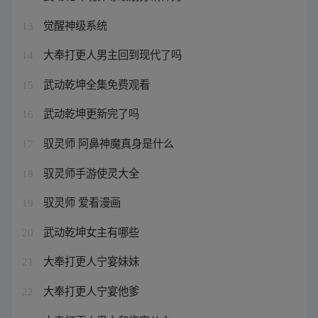
觉醒神级系统
13
大奉打更人男主回到现代了吗
14
武动乾坤全集免费观看
15
武动乾坤更新完了吗
16
驭灵师 阿鼻神魔真身是什么
17
驭灵师手游使灵大全
18
驭灵师 爱看漫画
19
武动乾坤女主有哪些
20
大奉打更人宁宴妹妹
21
大奉打更人宁宴他爹
22