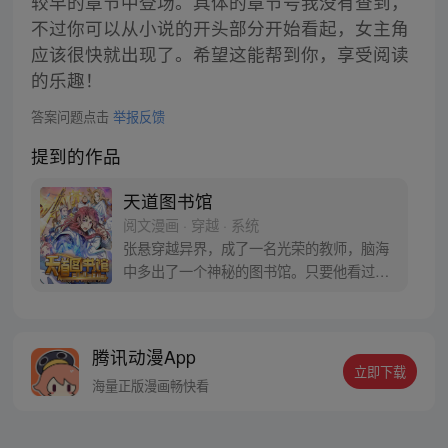
较早的章节中登场。具体的章节号我没有查到，
不过你可以从小说的开头部分开始看起，女主角
应该很快就出现了。希望这能帮到你，享受阅读
的乐趣！
答案问题点击
举报反馈
提到的作品
天道图书馆
阅文漫画 · 穿越 · 系统
张悬穿越异界，成了一名光荣的教师，脑海
中多出了一个神秘的图书馆。只要他看过的
东西，无论人还是物，都能自动形成书籍，
记录下对方各种各样的缺点，于是，他牛大
了！教学生、收徒弟，开堂授课，培育最强
腾讯动漫App
者，传授天下。这是一个师道传承，培养、
立即下载
指点世界最强者的牛逼拉风故事。
海量正版漫画畅快看