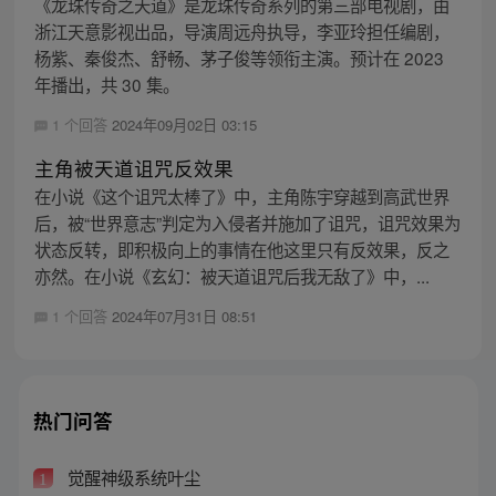
《龙珠传奇之天道》是龙珠传奇系列的第三部电视剧，由
浙江天意影视出品，导演周远舟执导，李亚玲担任编剧，
杨紫、秦俊杰、舒畅、茅子俊等领衔主演。预计在 2023
年播出，共 30 集。
1 个回答
2024年09月02日 03:15
主角被天道诅咒反效果
在小说《这个诅咒太棒了》中，主角陈宇穿越到高武世界
后，被“世界意志”判定为入侵者并施加了诅咒，诅咒效果为
状态反转，即积极向上的事情在他这里只有反效果，反之
亦然。在小说《玄幻：被天道诅咒后我无敌了》中，...
1 个回答
2024年07月31日 08:51
热门问答
觉醒神级系统叶尘
1