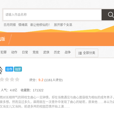
请输入作品名称
日月同错
情绪病
谁让他修仙的！
放开那个女巫
机版
犯罪
动作
日常
竞技
武侠
历史
战争
全部分类
龄
9.2
评分：
(
1161
人评分)
人气：
4.6亿
收藏数：
171322
雨对长相帅气的转校生曲心一见钟情，却在当晚遇见与曲心面容极为相似的成年男子
曾多想。然而没过多久，麻雨就在一次意外中发现了曲心的秘密，原来他……本以为
又当女儿又当妈，前途多舛的校园恋情开始上演……