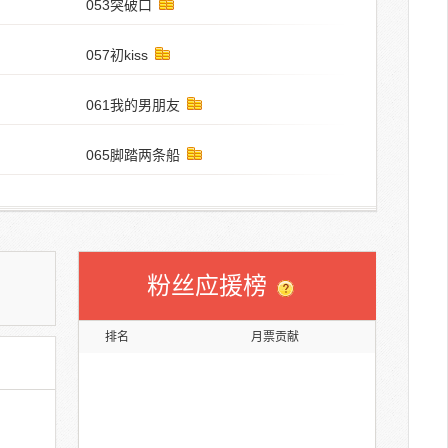
053突破口
057初kiss
061我的男朋友
065脚踏两条船
粉丝应援榜
排名
月票贡献