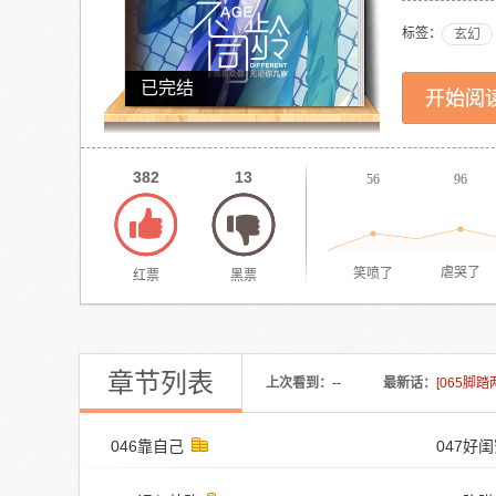
标签：
玄幻
已完结
开始阅
382
13
56
96
笑喷了
虐哭了
红票
黑票
章节列表
上次看到：
--
最新话：
[065脚踏
046靠自己
047好