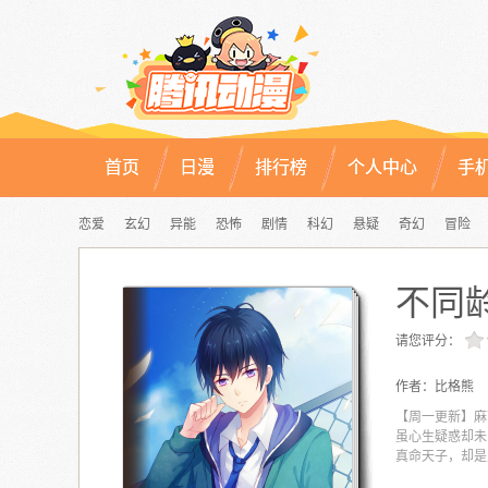
首页
日漫
排行榜
个人中心
手
恋爱
玄幻
异能
恐怖
剧情
科幻
悬疑
奇幻
冒险
不同
请您评分：
作者：
比格熊
【周一更新】麻
虽心生疑惑却未
真命天子，却是