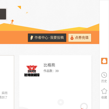
作者中心
我要投稿
点券充值
·
比格熊
作品数：
39
历史
，麻雨
遇到了
收藏