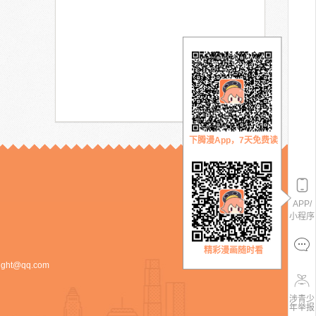
下腾漫App，7天免费读
APP/
小程序
精彩漫画随时看
ight@qq.com
涉青少
年举报