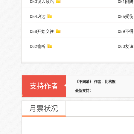
050误入歧路
051陷阱
054玷污
055受
058开始交往
059不
062偷听
063友
《不同龄》 作者：比格熊
支持作者
最新支持：
月票状况
《不同龄》
本周月票：
--
张 本周排名：
--