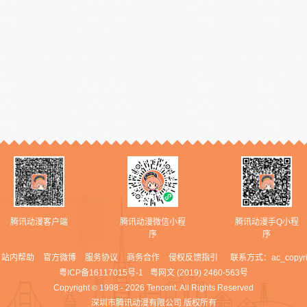
腾讯动漫客户端
腾讯动漫微信小程
腾讯动漫手Q小程
序
序
站内帮助
官方微博
服务协议
商务合作
侵权反馈指引
联系方式：
ac_copyr
粤ICP备16117015号-1
粤网文 (2019) 2460-563号
Copyright
1998 - 2026 Tencent. All Rights Reserved
©
深圳市腾讯动漫有限公司 版权所有