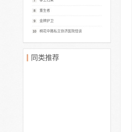
拳王归来
7
重生者
8
金牌护卫
9
桐花中路私立协济医院怪谈
10
同类推荐