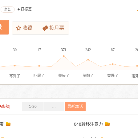
打标签
奇幻
读
收藏
投月票
30
17
371
242
87
2
寒到了
搓
吓尿了
美呆了
萌翻了
爽爆了
两条船]
1-20
…
最新20话
闺蜜
048转移注意力