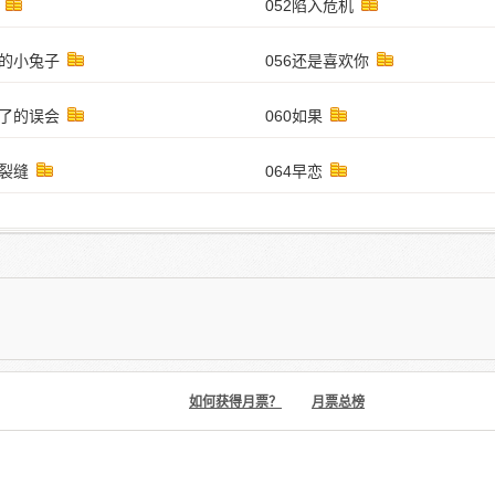
052陷入危机
伤的小兔子
056还是喜欢你
得了的误会
060如果
谊裂缝
064早恋
如何获得月票？
月票总榜