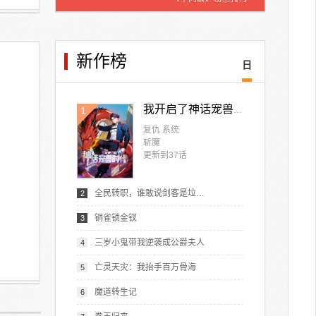
新作榜
日
1
我开启了神话宠兽时代
复仇 系统
斩魔
更新到
37
话
全民转职，谁敢说剑客是垃圾职业
2
铜雀锁金钗
3
三岁小鬼带我逆袭成公爵夫人
4
亡灵天灾：我抬手百万骨海
5
魔道转生记
6