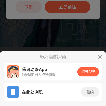
本章节仅支持App阅读，可打开App新用
户7天免费看
取消
立即前往
继续浏览精彩内容
下一话
腾漫App免费看
腾讯动漫App
打开APP
海量漫画 新人7天免费看
App免费看
在此处浏览
继续
66话 1/1