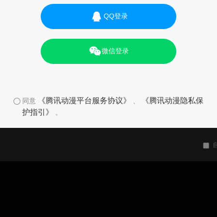
QQ登录
微信登录
《腾讯动漫平台服务协议》
《腾讯动漫隐私保
同意
、
护指引》
。