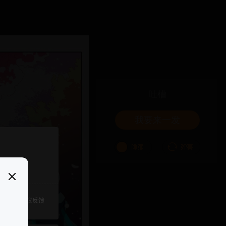
吐槽
我要来一发