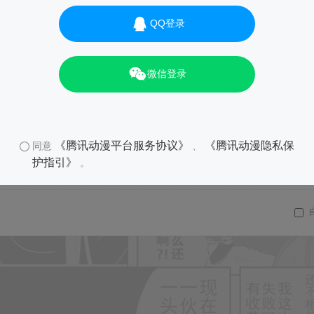
QQ登录
微信登录
《腾讯动漫平台服务协议》
《腾讯动漫隐私保
同意
、
护指引》
。