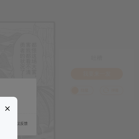
吐槽
我要来一发