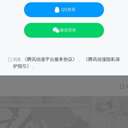
QQ登录
微信登录
《腾讯动漫平台服务协议》
《腾讯动漫隐私保
同意
、
护指引》
。