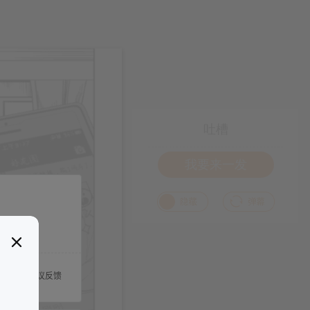
吐槽
我要来一发