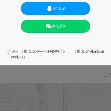
QQ登录
微信登录
《腾讯动漫平台服务协议》
《腾讯动漫隐私保
同意
、
护指引》
。