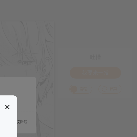
吐槽
我要来一发