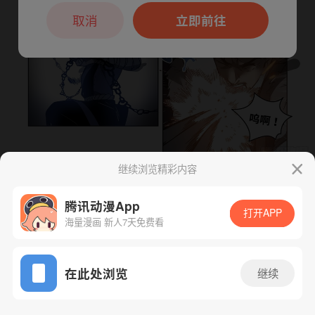
本章节仅支持App阅读，可打开App新用
户7天免费看
取消
立即前往
继续浏览精彩内容
下一话
腾漫App免费看
腾讯动漫App
打开APP
海量漫画 新人7天免费看
App免费看
在此处浏览
继续
35话 1/1