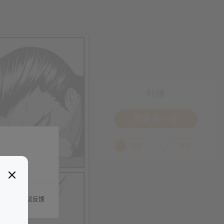
吐槽
我要来一发