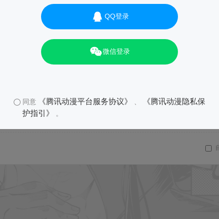
QQ登录
微信登录
《腾讯动漫平台服务协议》
《腾讯动漫隐私保
同意
、
护指引》
。