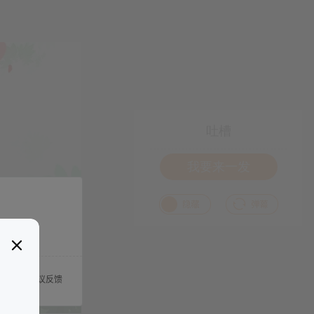
吐槽
我要来一发