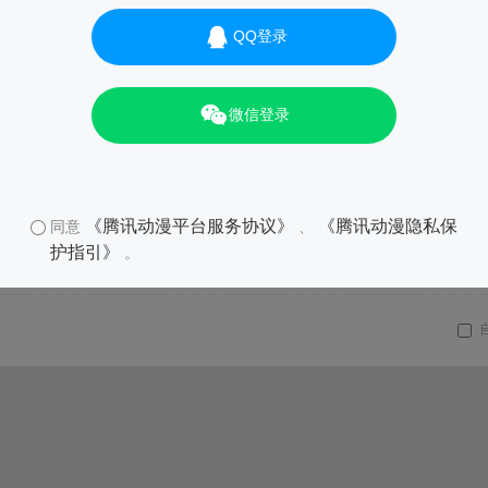
QQ登录
微信登录
《腾讯动漫平台服务协议》
《腾讯动漫隐私保
同意
、
护指引》
。