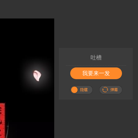
吐槽
我要来一发