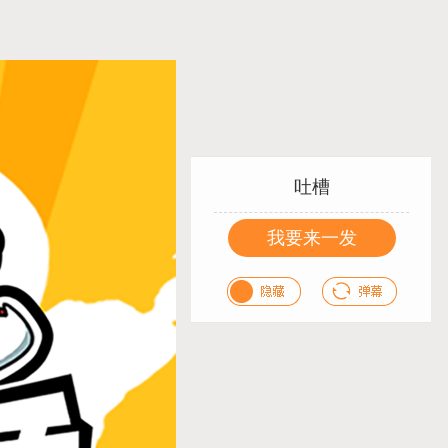
吐槽
我要来一发