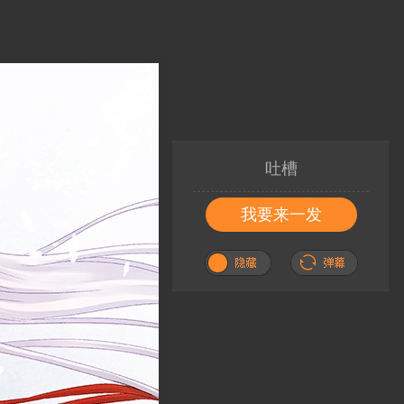
吐槽
我要来一发