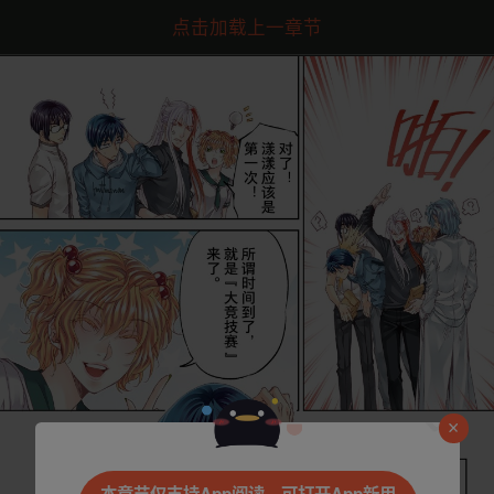
点击加载上一章节