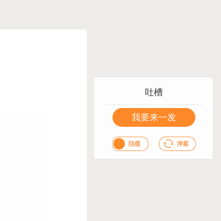
吐槽
我要来一发