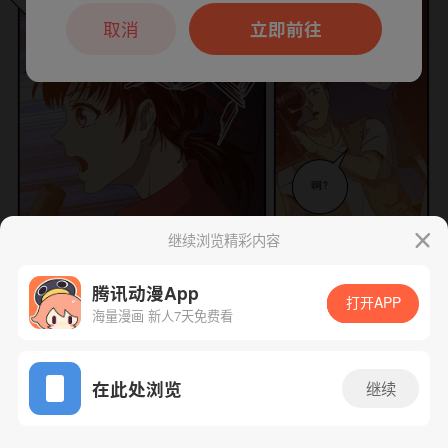
本章节仅支持App阅读，可打开App新用
户7天免费看
取消
立即前往
继续浏览精彩内容
腾讯动漫App
打开APP
海量漫画 新人7天免费看
下一话
腾漫App免费看
App免费看
在此处浏览
继续
42话 1/1