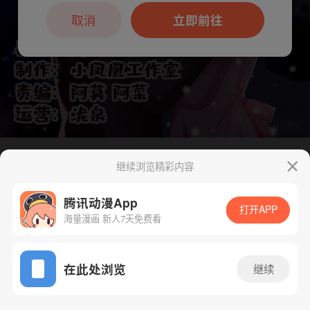
本章节仅支持App阅读，可打开App新用
户7天免费看
取消
立即前往
继续浏览精彩内容
下一话
腾漫App免费看
腾讯动漫App
打开APP
海量漫画 新人7天免费看
App免费看
在此处浏览
继续
93话 1/1